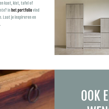
n kast, kist, tafel of
mte? In
het portfolio
vind
. Laat je inspireren en
.
OOK E