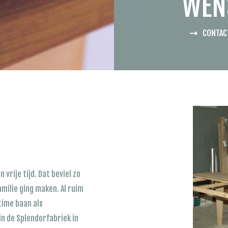
WEN
CONTAC
 vrije tijd. Dat beviel zo
amilie ging maken. Al ruim
time baan als
n de Splendorfabriek in